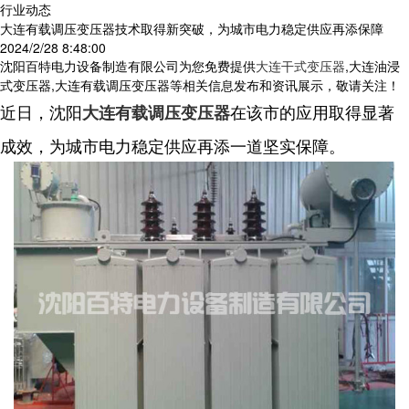
行业动态
大连有载调压变压器技术取得新突破，为城市电力稳定供应再添保障
2024/2/28 8:48:00
沈阳百特电力设备制造有限公司为您免费提供
大连干式变压器
,大连油浸
式变压器,大连有载调压变压器等相关信息发布和资讯展示，敬请关注！
近日，沈阳
在该市的应用取得显著
大连有载调压变压器
成效，为城市电力稳定供应再添一道坚实保障。