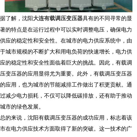
据了解，沈阳
具有的不同寻常的显
大连有载调压变压器
著的特点是在运行过程中可以实时调整电压，确保电力
供应的稳定性和安全性。在城市的电力供应系统中，由
于城市规模的不断扩大和用电负荷的快速增长，电力供
应的稳定性和安全性面临着巨大的挑战。因此，有载调
压变压器的应用显得尤为重要。此外，有载调压变压器
的应用，也为城市的节能减排工作做出了积更贡献。通
过减少电力损耗，不仅可以降低碳排放，还有助于推动
城市的绿色发展。
总的来说，沈阳有载调压变压器的成功应用，标志着该
市在电力供应技术方面取得了新的突破。这一技术的广