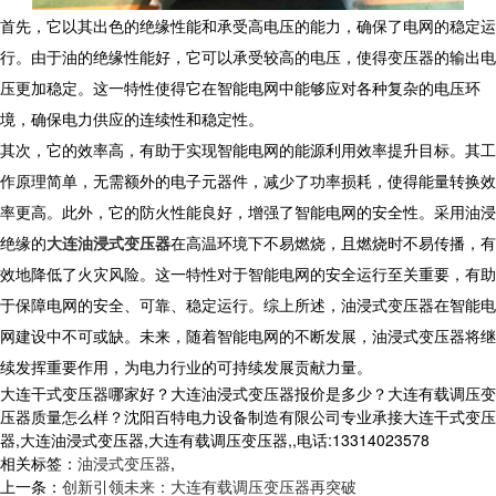
首先，它以其出色的绝缘性能和承受高电压的能力，确保了电网的稳定运
行。由于油的绝缘性能好，它可以承受较高的电压，使得变压器的输出电
压更加稳定。这一特性使得它在智能电网中能够应对各种复杂的电压环
境，确保电力供应的连续性和稳定性。
其次，它的效率高，有助于实现智能电网的能源利用效率提升目标。其工
作原理简单，无需额外的电子元器件，减少了功率损耗，使得能量转换效
率更高。此外，它的防火性能良好，增强了智能电网的安全性。采用油浸
绝缘的
大连油浸式变压器
在高温环境下不易燃烧，且燃烧时不易传播，有
效地降低了火灾风险。这一特性对于智能电网的安全运行至关重要，有助
于保障电网的安全、可靠、稳定运行。综上所述，油浸式变压器在智能电
网建设中不可或缺。未来，随着智能电网的不断发展，油浸式变压器将继
续发挥重要作用，为电力行业的可持续发展贡献力量。
大连干式变压器哪家好？大连油浸式变压器报价是多少？大连有载调压变
压器质量怎么样？沈阳百特电力设备制造有限公司专业承接大连干式变压
器,大连油浸式变压器,大连有载调压变压器,,电话:13314023578
相关标签：
油浸式变压器
,
上一条：
创新引领未来：大连有载调压变压器再突破