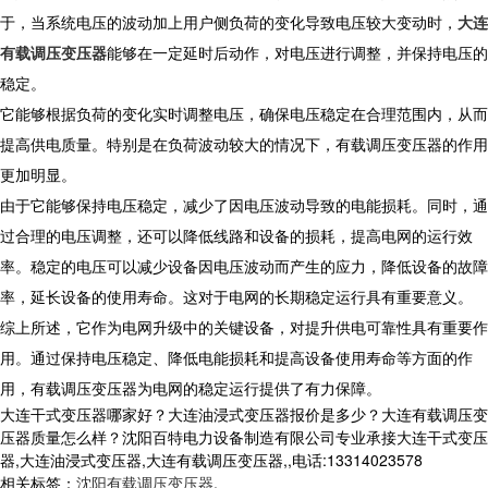
于，当系统电压的波动加上用户侧负荷的变化导致电压较大变动时，
大连
有载调压变压器
能够在一定延时后动作，对电压进行调整，并保持电压的
稳定。
它能够根据负荷的变化实时调整电压，确保电压稳定在合理范围内，从而
提高供电质量。特别是在负荷波动较大的情况下，有载调压变压器的作用
更加明显。
由于它能够保持电压稳定，减少了因电压波动导致的电能损耗。同时，通
过合理的电压调整，还可以降低线路和设备的损耗，提高电网的运行效
率。稳定的电压可以减少设备因电压波动而产生的应力，降低设备的故障
率，延长设备的使用寿命。这对于电网的长期稳定运行具有重要意义。
综上所述，它作为电网升级中的关键设备，对提升供电可靠性具有重要作
用。通过保持电压稳定、降低电能损耗和提高设备使用寿命等方面的作
用，有载调压变压器为电网的稳定运行提供了有力保障。
大连干式变压器哪家好？大连油浸式变压器报价是多少？大连有载调压变
压器质量怎么样？沈阳百特电力设备制造有限公司专业承接大连干式变压
器,大连油浸式变压器,大连有载调压变压器,,电话:13314023578
相关标签：
沈阳有载调压变压器
,