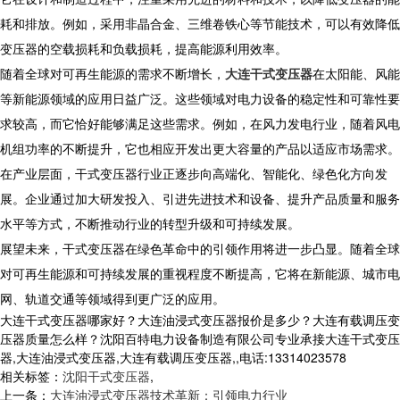
耗和排放。例如，采用非晶合金、三维卷铁心等节能技术，可以有效降低
变压器的空载损耗和负载损耗，提高能源利用效率。
随着全球对可再生能源的需求不断增长，
大连干式变压器
在太阳能、风能
等新能源领域的应用日益广泛。这些领域对电力设备的稳定性和可靠性要
求较高，而它恰好能够满足这些需求。例如，在风力发电行业，随着风电
机组功率的不断提升，它也相应开发出更大容量的产品以适应市场需求。
在产业层面，干式变压器行业正逐步向高端化、智能化、绿色化方向发
展。企业通过加大研发投入、引进先进技术和设备、提升产品质量和服务
水平等方式，不断推动行业的转型升级和可持续发展。
展望未来，干式变压器在绿色革命中的引领作用将进一步凸显。随着全球
对可再生能源和可持续发展的重视程度不断提高，它将在新能源、城市电
网、轨道交通等领域得到更广泛的应用。
大连干式变压器哪家好？大连油浸式变压器报价是多少？大连有载调压变
压器质量怎么样？沈阳百特电力设备制造有限公司专业承接大连干式变压
器,大连油浸式变压器,大连有载调压变压器,,电话:13314023578
相关标签：
沈阳干式变压器
,
上一条：
大连油浸式变压器技术革新：引领电力行业