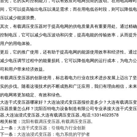
首先，它的实时控制能力，可以有效应对电网负荷的波动。在用电高峰时
间，它可以提高输出电压以满足需求；而在用电低谷时段，则可以降低电
压以减少能源浪费。
其次，有载调压变压器对于提高电网的供电质量具有重要用处。通过精确
控制电压，它可以减少电压波动和闪变，提高电能的传输效率，从而提升
用户的用电体验。
更后，它的推广使用，还有助于提高电网的能源使用效率和经济性。通过
减少电压调节过程中的能量损耗，它可以降低电网的运行成本，为电力公
司和用户带来经济效益。
有载调压变压器的创新使用，标志着电力行业在技术进步发展上迈出了坚
实的步伐。随着这项技术的不断成熟和广泛应用，我们有理由相信，未来
的电网将更加稳定、有效和绿色。
大连干式变压器哪家好？大连油浸式变压器报价是多少？大连有载调压变
压器质量怎么样？沈阳百特电力设备制造有限公司专业承接大连干式变压
器,大连油浸式变压器,大连有载调压变压器,,电话:13314023578
相关标签：
沈阳有载调压变压器
,
有载调压变压器
,
上一条：
大连干式变压器：引领电力行业创新
下一条：
大连油浸式变压器：电力系统的守护者