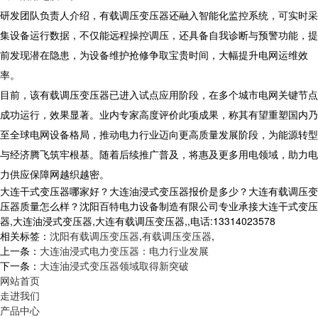
研发团队负责人介绍，有载调压变压器还融入智能化监控系统，可实时采
集设备运行数据，不仅能远程操控调压，还具备自我诊断与预警功能，提
前发现潜在隐患，为设备维护抢修争取宝贵时间，大幅提升电网运维效
率。
目前，该有载调压变压器已进入试点应用阶段，在多个城市电网关键节点
成功运行，效果显著。业内专家高度评价此项成果，称其有望重塑国内乃
至全球电网设备格局，推动电力行业迈向更高质量发展阶段，为能源转型
与经济腾飞筑牢根基。随着后续推广普及，将惠及更多用电领域，助力电
力供应保障网越织越密。
大连干式变压器哪家好？大连油浸式变压器报价是多少？大连有载调压变
压器质量怎么样？沈阳百特电力设备制造有限公司专业承接大连干式变压
器,大连油浸式变压器,大连有载调压变压器,,电话:13314023578
相关标签：
沈阳有载调压变压器
,
有载调压变压器
,
上一条：
大连油浸式电力变压器：电力行业发展
下一条：
大连油浸式变压器领域取得新突破
网站首页
走进我们
产品中心