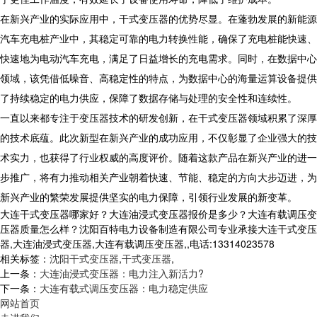
在新兴产业的实际应用中，干式变压器的优势尽显。在蓬勃发展的新能源
汽车充电桩产业中，其稳定可靠的电力转换性能，确保了充电桩能快速、
快速地为电动汽车充电，满足了日益增长的充电需求。同时，在数据中心
领域，该凭借低噪音、高稳定性的特点，为数据中心的海量运算设备提供
了持续稳定的电力供应，保障了数据存储与处理的安全性和连续性。
一直以来都专注于变压器技术的研发创新，在干式变压器领域积累了深厚
的技术底蕴。此次新型在新兴产业的成功应用，不仅彰显了企业强大的技
术实力，也获得了行业权威的高度评价。随着这款产品在新兴产业的进一
步推广，将有力推动相关产业朝着快速、节能、稳定的方向大步迈进，为
新兴产业的繁荣发展提供坚实的电力保障，引领行业发展的新变革。
大连干式变压器哪家好？大连油浸式变压器报价是多少？大连有载调压变
压器质量怎么样？沈阳百特电力设备制造有限公司专业承接大连干式变压
器,大连油浸式变压器,大连有载调压变压器,,电话:13314023578
相关标签：
沈阳干式变压器
,
干式变压器
,
上一条：
大连油浸式变压器：电力注入新活力?
下一条：
大连有载式调压变压器：电力稳定供应
网站首页