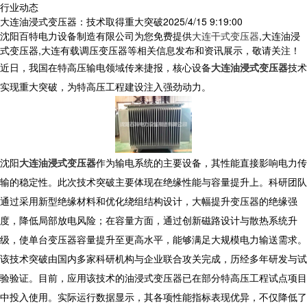
行业动态
大连油浸式变压器：技术取得重大突破​
2025/4/15 9:19:00
沈阳百特电力设备制造有限公司为您免费提供
大连干式变压器
,大连油浸
式变压器,大连有载调压变压器等相关信息发布和资讯展示，敬请关注！
近日，我国在特高压输电领域传来捷报，核心设备
大连油浸式变压器
技术
实现重大突破，为特高压工程建设注入强劲动力。
​ 沈阳
大连油浸式变压器
作为输电系统的主要设备，其性能直接影响电力传
输的稳定性。此次技术突破主要体现在绝缘性能与容量提升上。科研团队
通过采用新型绝缘材料和优化绕组结构设计，大幅提升变压器的绝缘强
度，降低局部放电风险；在容量方面，通过创新磁路设计与散热系统升
级，使单台变压器容量提升至更高水平，能够满足大规模电力输送需求。
​ 该技术突破由国内多家科研机构与企业联合攻关完成，历经多年研发与试
验验证。目前，应用该技术的油浸式变压器已在部分特高压工程试点项目
中投入使用。实际运行数据显示，其各项性能指标表现优异，不仅降低了