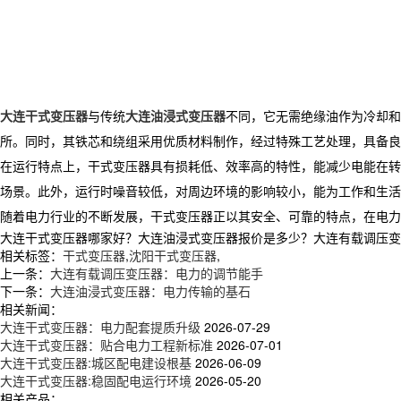
大连干式变压器
与传统
大连油浸式变压器
不同，它无需绝缘油作为冷却和
所。同时，其铁芯和绕组采用优质材料制作，经过特殊工艺处理，具备良
​ 在运行特点上，干式变压器具有损耗低、效率高的特性，能减少电能
场景。此外，运行时噪音较低，对周边环境的影响较小，能为工作和生活空
随着电力行业的不断发展，干式变压器正以其安全、可靠的特点，在电力
大连干式变压器哪家好？大连油浸式变压器报价是多少？大连有载调压变压器
相关标签：
干式变压器
,
沈阳干式变压器
,
上一条：
大连有载调压变压器：电力的调节能手
下一条：
大连油浸式变压器：电力传输的基石
相关新闻：
大连干式变压器：电力配套提质升级
2026-07-29
大连干式变压器：贴合电力工程新标准
2026-07-01
大连干式变压器:城区配电建设根基
2026-06-09
大连干式变压器:稳固配电运行环境
2026-05-20
相关产品：