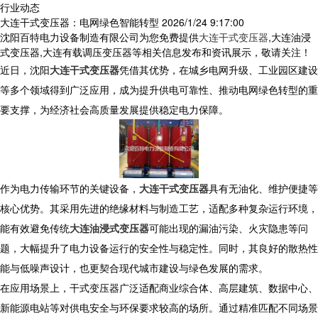
行业动态
大连干式变压器：电网绿色智能转型
2026/1/24 9:17:00
沈阳百特电力设备制造有限公司为您免费提供
大连干式变压器
,大连油浸
式变压器,大连有载调压变压器等相关信息发布和资讯展示，敬请关注！
近日，沈阳
大连干式变压器
凭借其优势，在城乡电网升级、工业园区建设
等多个领域得到广泛应用，成为提升供电可靠性、推动电网绿色转型的重
要支撑，为经济社会高质量发展提供稳定电力保障。
作为电力传输环节的关键设备，
大连干式变压器
具有无油化、维护便捷等
核心优势。其采用先进的绝缘材料与制造工艺，适配多种复杂运行环境，
能有效避免传统
大连油浸式变压器
可能出现的漏油污染、火灾隐患等问
题，大幅提升了电力设备运行的安全性与稳定性。同时，其良好的散热性
能与低噪声设计，也更契合现代城市建设与绿色发展的需求。
在应用场景上，干式变压器广泛适配商业综合体、高层建筑、数据中心、
新能源电站等对供电安全与环保要求较高的场所。通过精准匹配不同场景