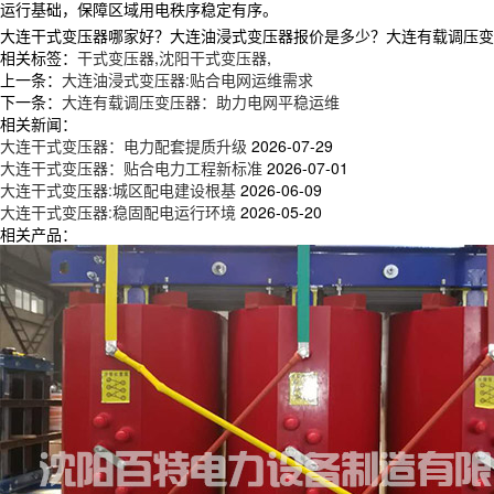
运行基础，保障区域用电秩序稳定有序。
大连干式变压器哪家好？大连油浸式变压器报价是多少？大连有载调压变压器
相关标签：
干式变压器
,
沈阳干式变压器
,
上一条：
大连油浸式变压器:贴合电网运维需求
下一条：
大连有载调压变压器：助力电网平稳运维
相关新闻：
大连干式变压器：电力配套提质升级
2026-07-29
大连干式变压器：贴合电力工程新标准
2026-07-01
大连干式变压器:城区配电建设根基
2026-06-09
大连干式变压器:稳固配电运行环境
2026-05-20
相关产品：