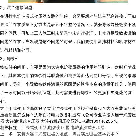
2、法兰连接问题
在进行电炉油浸式变压器安装的时候，会需要螺栓与法兰配合连接，而如
果法兰存在质量不好或者是表面不平整的情况下，就会导致螺栓链接不紧
固的问题，再加上工人施工时未留意也未进行处理，非常容易导致渗漏油
问题的存在，当发现是这个问题的时候，我们要使用涂抹材料和粘结材料
进行粘结和处理。
3、铸铁件
铸铁件的问题，主要是因为
大连电炉变压器
的使用年限到达一定时间情况
下，其原本使用的铸铁件等呗腐蚀和磨损等而达到使用寿命，出现的渗漏
问题，另外一个导致铸铁件渗漏的原因是铸铁件本身的质量不过关，使用
了一段时间就开始出现问题，此时需要进行铸铁件的更换和裂缝处的弥
补。
大连干式变压器哪家好？大连油浸式变压器报价是多少？大连有载调压变
压器质量怎么样？沈阳百特电力设备制造有限公司专业承接大连干式变压
器,大连油浸式变压器,大连有载调压变压器,,电话:13314023578
相关标签：
油浸式变压器
,
电炉变压器
,
电炉油浸式变压器
,
上一条：
安装大连干式变压器的地点，需要满足哪些基本要求？