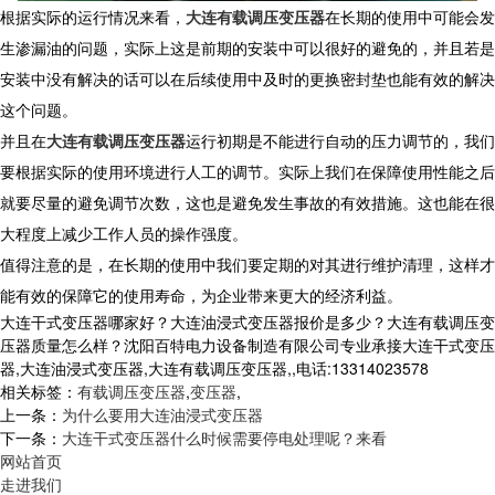
根据实际的运行情况来看，
大连有载调压变压器
在长期的使用中可能会发
生渗漏油的问题，实际上这是前期的安装中可以很好的避免的，并且若是
安装中没有解决的话可以在后续使用中及时的更换密封垫也能有效的解决
这个问题。
并且在
大连有载调压变压器
运行初期是不能进行自动的压力调节的，我们
要根据实际的使用环境进行人工的调节。实际上我们在保障使用性能之后
就要尽量的避免调节次数，这也是避免发生事故的有效措施。这也能在很
大程度上减少工作人员的操作强度。
值得注意的是，在长期的使用中我们要定期的对其进行维护清理，这样才
能有效的保障它的使用寿命，为企业带来更大的经济利益。
大连干式变压器哪家好？大连油浸式变压器报价是多少？大连有载调压变
压器质量怎么样？沈阳百特电力设备制造有限公司专业承接大连干式变压
器,大连油浸式变压器,大连有载调压变压器,,电话:13314023578
相关标签：
有载调压变压器
,
变压器
,
上一条：
为什么要用大连油浸式变压器
下一条：
大连干式变压器什么时候需要停电处理呢？来看
网站首页
走进我们