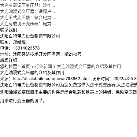
大连有载调压变压器：筑牢...
大连油浸式变压器：适配户...
大连干式变压器：贴合电力...
大连有载调压变压器：电力...
联系我们
沈阳百特电力设备制造有限公司
联系：郑经理
电话：13314023578
地址：沈阳经济技术开发区浑河十街21-3号
新闻详细
您的位置：
首页
>
行业新闻
>
大连油浸式变压器的介绍及其作用
大连油浸式变压器的介绍及其作用
来源：http://dl.laiobaite.com/news798662.html 发布时间：2022/4/25 8
沈阳百特电力设备制造有限公司为您免费提供
大连干式变压器
,大连油浸
沈阳油浸式变压器
里主要的构件是闭合铁芯和铁芯上的绕组，启动变压器
用来进行变压器的调节。