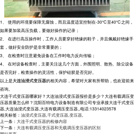
1、 使用的环境要保障无腐蚀，而且温度适宜控制在-30℃至40℃之间，
如果要加装高压负载，要做好操作的记录；
2、 在进行高压操作时，工作人员要穿好绝缘的鞋子，并且佩戴好绝缘手
套，做好安全防护是非常重要的；
3、 在检查时注意避免设备在工作时电力反向传输；
4、 在对设备检查时，主要关注这几个方面，外围照明、散热、除尘设备
是否完好，检查操作的灵活性，保护硅胶是否完好。
以上是
大连油浸式变压器
的相关内容，希望对大家有所帮助，也欢迎前来
咨询。
大连干式变压器哪家好？大连油浸式变压器报价是多少？大连有载调压变
压器质量怎么样？沈阳百特电力设备制造有限公司专业承接大连干式变压
器,大连油浸式变压器,大连有载调压变压器,,电话:13314023578
相关标签：
油浸式变压器
,
干式变压器
,
变压器
,
上一条：
大连干式变压器的检修内容
下一条：
大连有载调压变压器和无载调压变压器的区别
网站首页