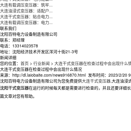
大连有载调压变压器：筑牢...
大连油浸式变压器：适配户...
大连干式变压器：贴合电力...
大连有载调压变压器：电力...
联系我们
沈阳百特电力设备制造有限公司
联系：郑经理
电话：13314023578
地址：沈阳经济技术开发区浑河十街21-3号
新闻详细
您的位置：
首页
>
行业新闻
>
大连干式变压器在检查过程中会出现什么
大连干式变压器在检查过程中会出现什么情况
来源：http://dl.laiobaite.com/news916870.html 发布时间：2023/2/20 9
沈阳百特电力设备制造有限公司为您免费提供
大连干式变压器
,大连油浸
沈阳干式变压器
在运行的时候每天都是需要进行检查的，并且还要详细长
篇文章对您有帮助。