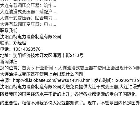
大连有载调压变压器：筑牢...
大连油浸式变压器：适配户...
大连干式变压器：贴合电力...
大连有载调压变压器：电力...
联系我们
沈阳百特电力设备制造有限公司
联系：郑经理
电话：13314023578
地址：沈阳经济技术开发区浑河十街21-3号
新闻详细
您的位置：
首页
>
行业新闻
>
大连油浸式变压器在使用上会出现什么问
大连油浸式变压器在使用上会出现什么问题
来源：http://dl.laiobaite.com/news914316.html 发布时间：2023/2/13 9
沈阳百特电力设备制造有限公司为您免费提供
大连干式变压器
,大连油浸
随着我国的国民经济水平不断的上升，各行各业都逐渐的走向了国际化，
的重要性，相信不用我多说大家就都知道了。现在，不管是国内还是国外