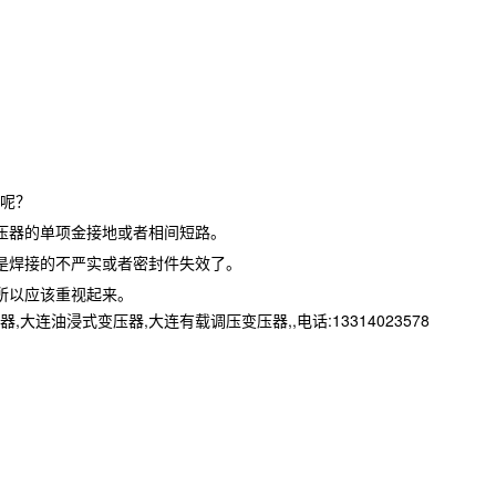
呢？
压器的单项金接地或者相间短路。
是焊接的不严实或者密封件失效了。
所以应该重视起来。
浸式变压器,大连有载调压变压器,,电话:13314023578